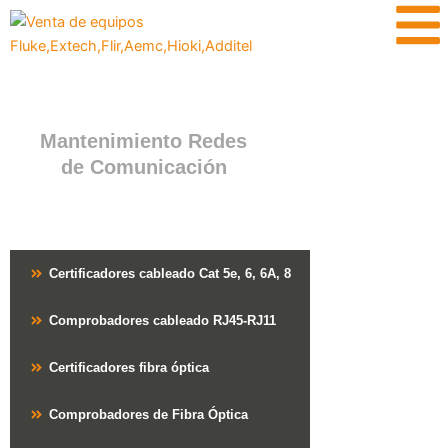
Ir
contenido
al
contenido
Mantenimiento Redes
de Comunicación
Certificadores cableado Cat 5e, 6, 6A, 8
Comprobadores cableado RJ45-RJ11
Certificadores fibra óptica
Comprobadores de Fibra Óptica