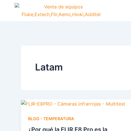
Ir
contenido
al
contenido
Latam
BLOG - TEMPERATURA
¿Por qué la FLIR E8 Pro es la