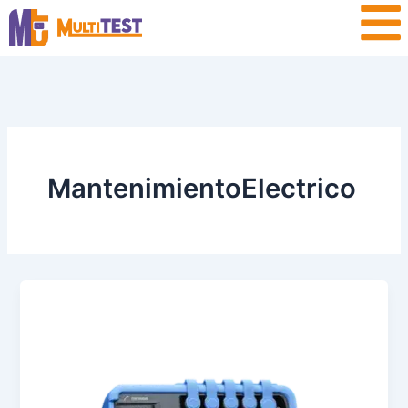
Ir
contenido
al
contenido
MantenimientoElectrico