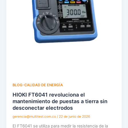
BLOG-CALIDAD DE ENERGÍA
HIOKI FT6041 revoluciona el
mantenimiento de puestas a tierra sin
desconectar electrodos
gerencia@multitest.com.co
/
22 de junio de 2026
El FT6041 se utiliza para medir la resistencia de la