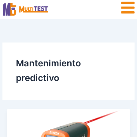
Ir
contenido
al
contenido
Mantenimiento
predictivo