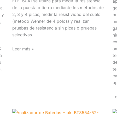
El FT6041 se utiliza para medir la resistencia
ap
de la puesta a tierra mediante los métodos de
a.
ga
2, 3 y 4 picas, medir la resistividad del suelo
 y
pr
(método Wenner de 4 polos) y realizar
,
mi
pruebas de resistencia sin picas o pruebas
ga
selectivas.
a
hi
ex
C
am
Leer más »
a
te
o
de
.
te
ca
op
Le