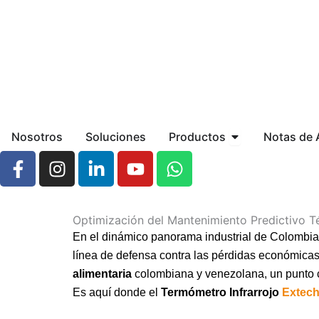
Ir
contenido
al
contenido
Open Productos
Nosotros
Soluciones
Productos
Notas de A
F
I
L
Y
W
a
n
i
o
h
c
s
n
u
a
e
t
k
t
t
Optimización del Mantenimiento Predictivo 
b
a
e
u
s
En el dinámico panorama industrial de Colombia,
o
g
d
b
a
línea de defensa contra las pérdidas económicas
o
r
i
e
p
alimentaria
colombiana y venezolana, un punto c
k
a
n
p
Es aquí donde el
Termómetro Infrarrojo
Extech
-
m
-