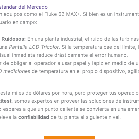
Estándar del Mercado
 equipos como el Fluke 62 MAX+. Si bien es un instrumento
suario en campo:
s Ruidosos:
En una planta industrial, el ruido de las turbin
 una
Pantalla LCD Tricolor
. Si la temperatura cae del límite, 
 visual inmediata reduce drásticamente el error humano.
 de obligar al operador a usar papel y lápiz en medio de u
0 mediciones
de temperatura en el propio dispositivo, agil
uesta miles de dólares por hora, pero proteger tus operaci
itest
, somos expertos en proveer las soluciones de instr
 esperes a que un punto caliente se convierta en una eme
 eleva la
confiabilidad
de tu planta al siguiente nivel.