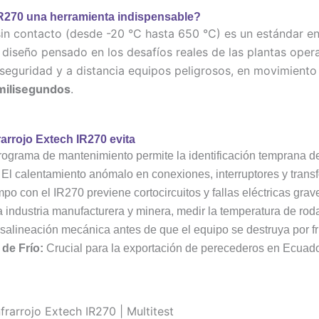
R270
una herramienta indispensable?
sin contacto (desde -20 °C hasta 650 °C) es un estándar en 
su diseño pensado en los desafíos reales de las plantas ope
 seguridad y a distancia equipos peligrosos, en movimiento 
milisegundos
.
rarrojo Extech IR270 evita
rograma de mantenimiento permite la identificación temprana de
El calentamiento anómalo en conexiones, interruptores y trans
empo con el IR270 previene cortocircuitos y fallas eléctricas grav
 industria manufacturera y minera, medir la temperatura de ro
salineación mecánica antes de que el equipo se destruya por fr
de Frío:
Crucial para la exportación de perecederos en Ecuado