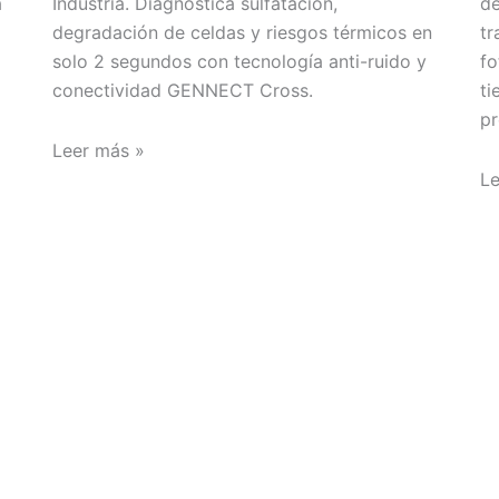
a
Industria. Diagnostica sulfatación,
de
degradación de celdas y riesgos térmicos en
tr
solo 2 segundos con tecnología anti-ruido y
fo
conectividad GENNECT Cross.
ti
pr
Leer más »
Le