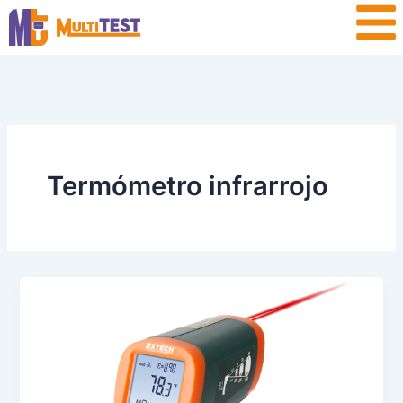
Ir
contenido
al
contenido
Termómetro infrarrojo