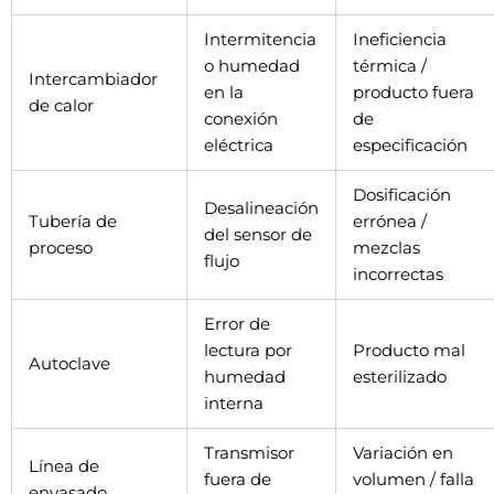
Intermitencia
Ineficiencia
o humedad
térmica /
Intercambiador
en la
producto fuera
de calor
conexión
de
eléctrica
especificación
Dosificación
Desalineación
Tubería de
errónea /
del sensor de
proceso
mezclas
flujo
incorrectas
Error de
lectura por
Producto mal
Autoclave
humedad
esterilizado
interna
Transmisor
Variación en
Línea de
fuera de
volumen / falla
envasado