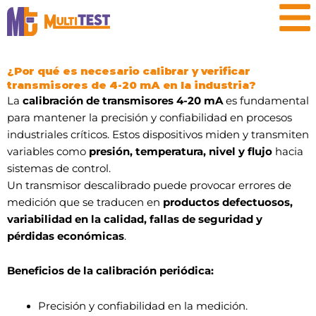
Ir
contenido
al
contenido
¿Por qué es necesario calibrar y verificar
transmisores de 4-20 mA en la industria?
La
calibración de transmisores 4-20 mA
es fundamental
para mantener la precisión y confiabilidad en procesos
industriales críticos. Estos dispositivos miden y transmiten
variables como
presión, temperatura, nivel y flujo
hacia
sistemas de control.
Un transmisor descalibrado puede provocar errores de
medición que se traducen en
productos defectuosos,
variabilidad en la calidad, fallas de seguridad y
pérdidas económicas
.
Beneficios de la calibración periódica:
Precisión y confiabilidad en la medición.