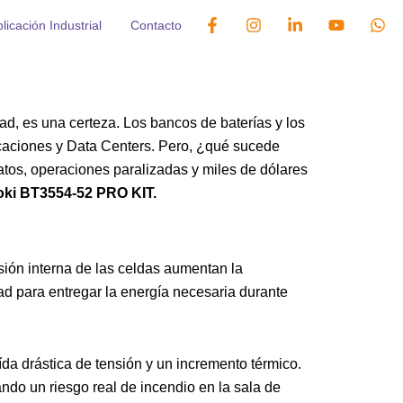
F
I
L
Y
W
licación Industrial
Contacto
a
n
i
o
h
c
s
n
u
a
e
t
k
t
t
b
a
e
u
s
o
g
d
b
a
o
r
i
e
p
ad, es una certeza. Los bancos de baterías y los
k
a
n
p
-
m
-
caciones y Data Centers. Pero, ¿qué sucede
f
i
atos, operaciones paralizadas y miles de dólares
n
ioki BT3554-52 PRO KIT.
sión interna de las celdas aumentan la
dad para entregar la energía necesaria durante
da drástica de tensión y un incremento térmico.
do un riesgo real de incendio en la sala de