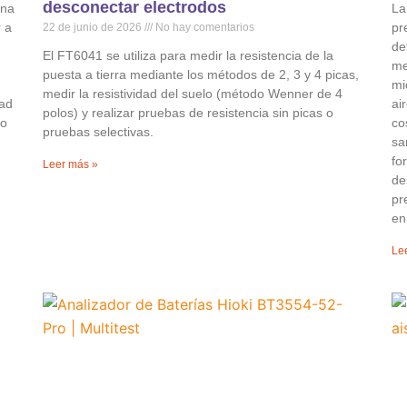
desconectar electrodos
ina
La
r a
pr
22 de junio de 2026
No hay comentarios
de
El FT6041 se utiliza para medir la resistencia de la
me
puesta a tierra mediante los métodos de 2, 3 y 4 picas,
mi
medir la resistividad del suelo (método Wenner de 4
dad
ai
polos) y realizar pruebas de resistencia sin picas o
io
co
pruebas selectivas.
sa
fo
Leer más »
de
pr
en
Le