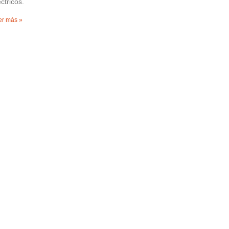
éctricos.
er más »