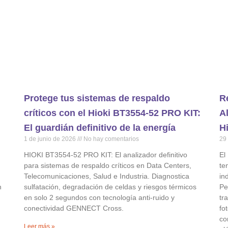
Protege tus sistemas de respaldo
R
críticos con el Hioki BT3554-52 PRO KIT:
A
El guardián definitivo de la energía
H
1 de junio de 2026
No hay comentarios
29
HIOKI BT3554-52 PRO KIT: El analizador definitivo
El
para sistemas de respaldo críticos en Data Centers,
te
Telecomunicaciones, Salud e Industria. Diagnostica
in
n
sulfatación, degradación de celdas y riesgos térmicos
Pe
en solo 2 segundos con tecnología anti-ruido y
tr
conectividad GENNECT Cross.
fo
co
Leer más »