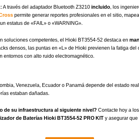
:
A través del adaptador Bluetooth Z3210
incluido
, los ingenie
Cross
permite generar reportes profesionales en el sitio, mape
ne un estatus de «FAIL» o «WARNING».
en soluciones competentes, el Hioki BT3554-52 destaca en
man
racks densos, las puntas en «L» de Hioki previenen la fatiga del
n entornos con alto ruido electromagnético.
lombia, Venezuela, Ecuador o Panamá depende del estado real
erías estaban dañadas.
o de su infraestructura al siguiente nivel?
Contacte hoy a lo
izador de Baterías Hioki BT3554-52 PRO KIT
y asegurar que 