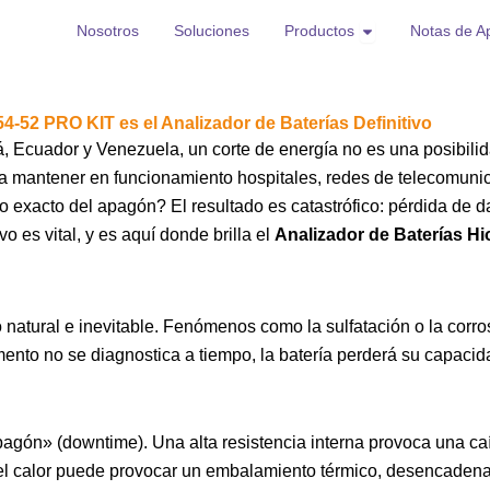
Open Productos
Nosotros
Soluciones
Productos
Notas de Ap
4-52 PRO KIT es el Analizador de Baterías Definitivo
, Ecuador y Venezuela, un corte de energía no es una posibilid
ra mantener en funcionamiento hospitales, redes de telecomuni
o exacto del apagón? El resultado es catastrófico: pérdida de d
vo es vital, y es aquí donde brilla el
Analizador de Baterías H
 natural e inevitable. Fenómenos como la sulfatación o la corro
emento no se diagnostica a tiempo, la batería perderá su capaci
gón» (downtime). Una alta resistencia interna provoca una caí
 el calor puede provocar un embalamiento térmico, desencadenan